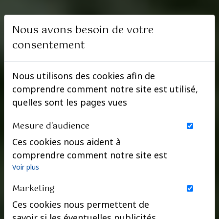
Nous avons besoin de votre
consentement
Nous utilisons des cookies afin de
comprendre comment notre site est utilisé,
quelles sont les pages vues
Mesure d'audience
Ces cookies nous aident à
comprendre comment notre site est
utilisé. Nous savons quelles pages
Voir plus
sont les plus vues, d'où viennent nos
Marketing
visiteurs. Ils sont essentiels pour
Ces cookies nous permettent de
nous afin de vous offrir la meilleure
savoir si les éventuelles publicités