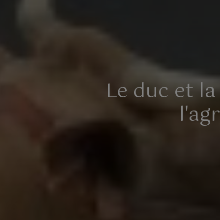
Le duc et l
l'ag