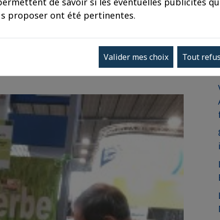
ermettent de savoir si les éventuelles publicités q
?
s proposer ont été pertinentes.
électorale peu amène et plus que
vrai et ce qui ne l’est pas, rien de mieux
Valider mes choix
Tout refu
 de l’agriculture pour un vrai retour à la