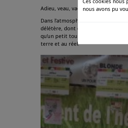
Ces cookies nous p
Adieu, veau, vache, cochon, couvée 
nous avons pu vou
Dans l’atmosphère d’une campagne 
délétère, dont on ne sait ce qui est 
qu’un petit tour en famille au salon
terre et au réel.