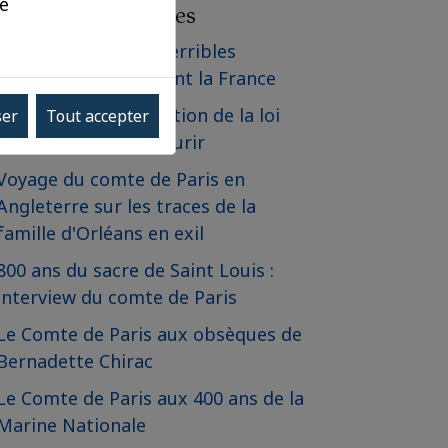
ue
Les derniers articles
Communiqué - Les terribles
incendies qui frappent la France
Communiqué - Adoption de la loi
ser
Tout accepter
relative à l'aide à mourir
Voyage du comte de Paris en
Angleterre sur les traces de la
famille d'Orléans en exil
800 ans du sacre de Saint Louis :
interview du comte de Paris
Le Comte de Paris aux obsèques de
Bernadette Chirac
Le Comte de Paris aux 400 ans de la
Marine Nationale