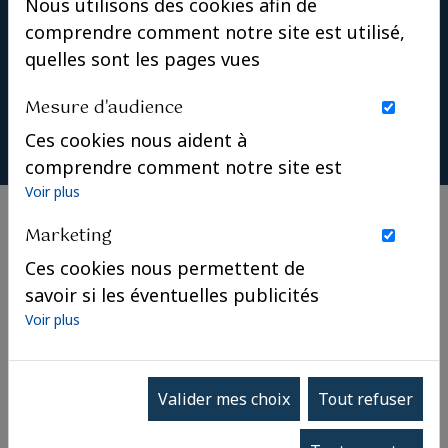
Nous utilisons des cookies afin de
comprendre comment notre site est utilisé,
quelles sont les pages vues
Mesure d'audience
Ces cookies nous aident à
comprendre comment notre site est
utilisé. Nous savons quelles pages
Voir plus
sont les plus vues, d'où viennent nos
Marketing
visiteurs. Ils sont essentiels pour
Ces cookies nous permettent de
nous afin de vous offrir la meilleure
savoir si les éventuelles publicités
expérience possible.
Fondation Saint-Louis
que nous avons pu vous proposer
Voir plus
Projet de restauration de
ont été pertinentes.
l’Obélisque de Madame Adélaïde
Participez au projet de restauration de l'Obélisque
Valider mes choix
Tout refuser
de Madame Adélaïde.