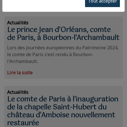
Tout accepter
Lire la suite
Actualités
Le prince Jean d'Orléans, comte
de Paris, à Bourbon-l'Archambault
Lors des Journées européennes du Patrimoine 2024,
le comte de Paris s'est rendu à Bourbon-
l'Archambault.
Lire la suite
Actualités
Le comte de Paris à l'inauguration
de la chapelle Saint-Hubert du
château d'Amboise nouvellement
restaurée