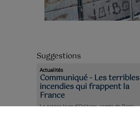
Suggestions
Actualités
Communiqué - Les terribles
incendies qui frappent la
France
Le prince Jean d'Orléans, comte de Paris,
s'exprime à propos des incendies qui
touchent la France.
Lire la suite