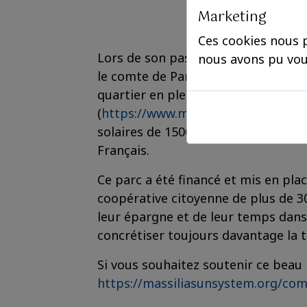
Marketing
Ces cookies nous p
Lors de son passage à Marseille au
nous avons pu vou
le comte de Paris a réalisé une visit
quartier en plein essor près de la g
(
https://www.marseille-tourisme.com/
solaires de 1500m2 produisant 39
Français.
Ce parc a été financé et mis en pla
coopérative citoyenne de plus de 30
leur épargne et de leur temps dans 
concrétiser toujours davantage la t
Si vous souhaitez soutenir ce beau p
https://massiliasunsystem.org/co