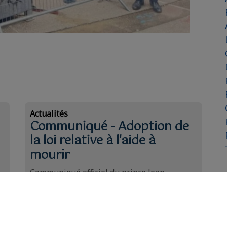
Actualités
Communiqué - Adoption de
la loi relative à l'aide à
mourir
Communiqué officiel du prince Jean
d'Orléans, comte de Paris, à propos de
l'adoption de la loi relative à l'aide à mourir.
Lire la suite