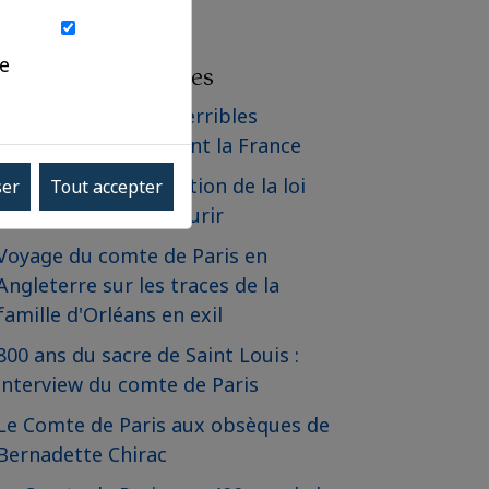
ue
Les derniers articles
Communiqué - Les terribles
incendies qui frappent la France
Communiqué - Adoption de la loi
ser
Tout accepter
relative à l'aide à mourir
Voyage du comte de Paris en
Angleterre sur les traces de la
famille d'Orléans en exil
800 ans du sacre de Saint Louis :
interview du comte de Paris
Le Comte de Paris aux obsèques de
Bernadette Chirac