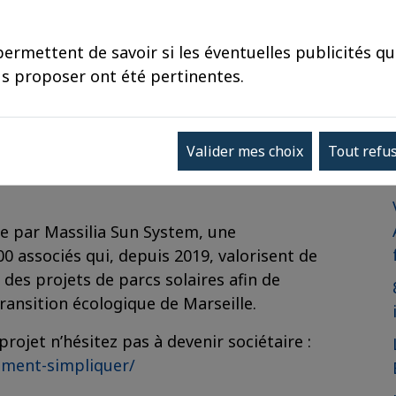
ermettent de savoir si les éventuelles publicités q
 lendemain du 21 janvier 2026, Monseigneur
s proposer ont été pertinentes.
e instructive à la Friche de Belle de Mai, un
are de Marseille St-Charles
.../friche-de-la.../
) : un parc de panneaux
Valider mes choix
Tout refu
0 MWh/an soit la consommation de 170
ce par Massilia Sun System, une
0 associés qui, depuis 2019, valorisent de
des projets de parcs solaires afin de
ransition écologique de Marseille.
rojet n’hésitez pas à devenir sociétaire :
mment-simpliquer/