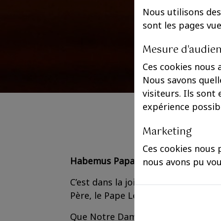
Nous utilisons des
sont les pages vu
Mesure d'audie
Ces cookies nous 
Nous savons quelle
visiteurs. Ils sont
expérience possib
Marketing
Ces cookies nous p
Habemus Papam !
nous avons pu vou
C’est dans la joie et l’espérance que
Père, le Pape Léon XIV, qui succède
Que Notre Dame et Saint Michel le 