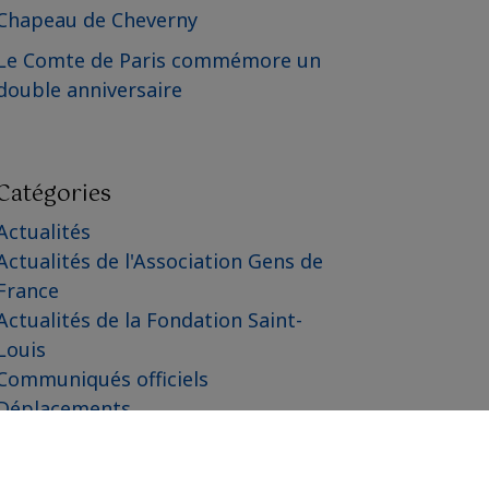
Chapeau de Cheverny
Le Comte de Paris commémore un
double anniversaire
Catégories
Actualités
Actualités de l'Association Gens de
France
Actualités de la Fondation Saint-
Louis
Communiqués officiels
Déplacements
Famille de France
Fondation Saint-Louis