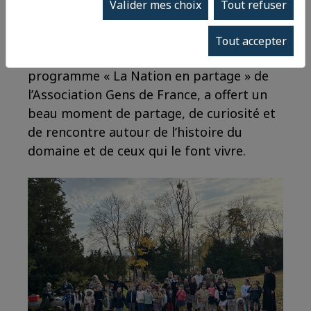
Valider mes choix
Tout refuser
encadrants du Patronage Don Bosco de
Dreux, soit près de soixante participants.
Tout accepter
Cette visite, organisée dans le cadre du
programme « La Nation en partage » de
l’Association Gens de France, a offert un
beau moment de partage, de curiosité et
de rencontre autour de l’histoire du
domaine et de ceux qui le font vivre.