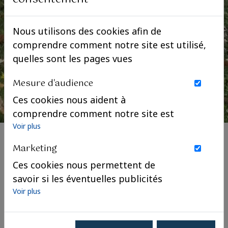
Nous utilisons des cookies afin de
comprendre comment notre site est utilisé,
quelles sont les pages vues
Mesure d'audience
Ces cookies nous aident à
comprendre comment notre site est
utilisé. Nous savons quelles pages
Voir plus
sont les plus vues, d'où viennent nos
Marketing
visiteurs. Ils sont essentiels pour
Ces cookies nous permettent de
nous afin de vous offrir la meilleure
savoir si les éventuelles publicités
expérience possible.
que nous avons pu vous proposer
Voir plus
La semaine dernière, Monseigneur le
ont été pertinentes.
Comte de Paris a eu le plaisir d’accueillir
au domaine royal de Dreux les enfants et