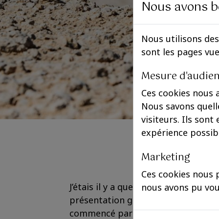
Nous avons b
Nous utilisons des
sont les pages vu
Mesure d'audie
Ces cookies nous 
Nous savons quelle
visiteurs. Ils sont
expérience possib
Marketing
Ces cookies nous p
J’étais il y a quelques jours au
camp 
nous avons pu vou
présentation générale sur les capa
commencé par une introduction d