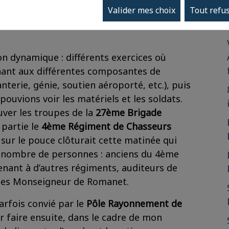
es différentes composantes des notre
Valider mes choix
Tout refu
es actuelles, notamment la lutte contre le
on dynamique : différents exercices où
ant aux différentes composantes de
terie, génie, soutien aéroporté, etc.), puis
ouvions voir les matériels et les soldats.
uver les troupes de la
27ème Brigade
 partie le
4ème Régiment de Chasseurs
 sur le pouce clôturait cette matinée qui
n nombre de personnes : anciens du 4ème
tenant à d’autres régiments, auditeurs de
mées Monseigneur de Romanet.
arfois convié par le
Pôle Rayonnement de
r faire ensuite, dans le cadre de mon