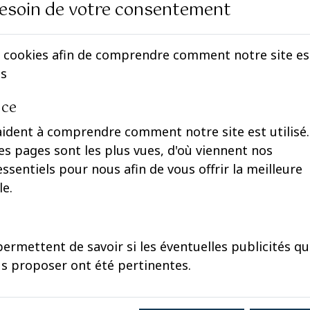
esoin de votre consentement
 cookies afin de comprendre comment notre site est 
es
nce
aident à comprendre comment notre site est utilisé.
s pages sont les plus vues, d'où viennent nos
 essentiels pour nous afin de vous offrir la meilleure
le.
ermettent de savoir si les éventuelles publicités q
militaire de Satory
pour assister à une
s proposer ont été pertinentes.
cités de notre
Armée de terre
. La journée a
u
Général d’armée Jean-Pierre Bosser
dans