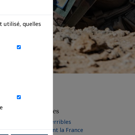
utilisé, quelles
ue
Les derniers articles
Communiqué - Les terribles
incendies qui frappent la France