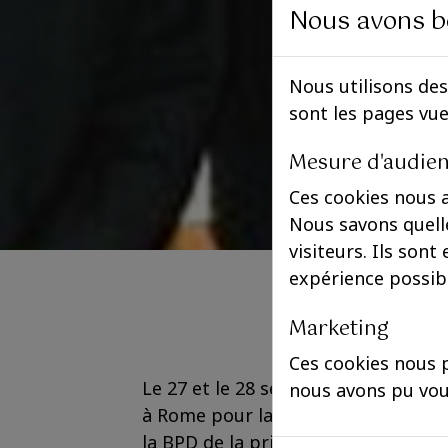
Nous avons b
Nous utilisons des
sont les pages vu
Mesure d'audie
Ces cookies nous 
Nous savons quelle
visiteurs. Ils sont
expérience possib
Marketing
Ces cookies nous p
Le 27 et le 28 septembre 2011,
le p
nous avons pu vou
à Rome pour la sortie du livre Leop
la BPD de la princesse Antonella d