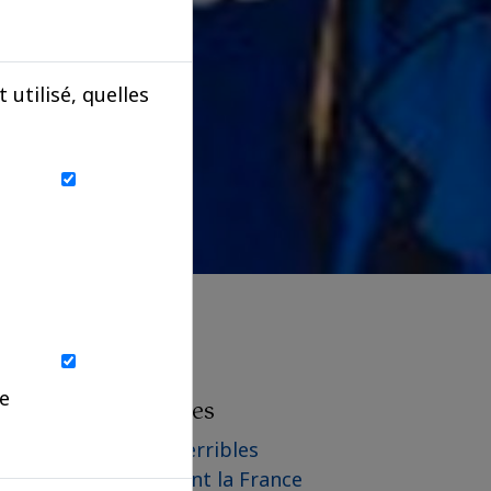
utilisé, quelles
ue
Les derniers articles
Communiqué - Les terribles
incendies qui frappent la France