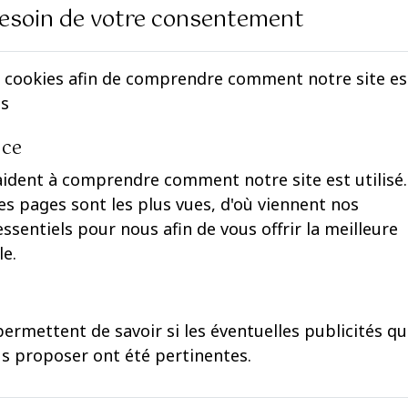
esoin de votre consentement
 cookies afin de comprendre comment notre site est 
es
nce
aident à comprendre comment notre site est utilisé.
s pages sont les plus vues, d'où viennent nos
 essentiels pour nous afin de vous offrir la meilleure
le.
ermettent de savoir si les éventuelles publicités q
rince Jean et la princesse Philomena
étaient
s proposer ont été pertinentes.
oldo Parodi Delfino – Il Senatore di Ferro e
e Orleans Borbòn, épouse du prince Alvaro