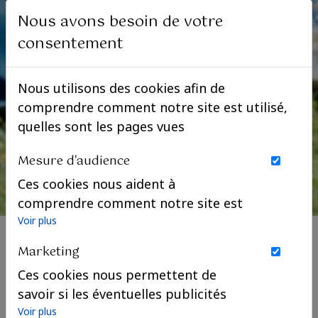
Nous avons besoin de votre
consentement
Nous utilisons des cookies afin de
comprendre comment notre site est utilisé,
quelles sont les pages vues
Mesure d'audience
Ces cookies nous aident à
comprendre comment notre site est
utilisé. Nous savons quelles pages
Voir plus
sont les plus vues, d'où viennent nos
Marketing
visiteurs. Ils sont essentiels pour
Ces cookies nous permettent de
nous afin de vous offrir la meilleure
savoir si les éventuelles publicités
expérience possible.
que nous avons pu vous proposer
Voir plus
Le dimanche 24 mai, la princesse