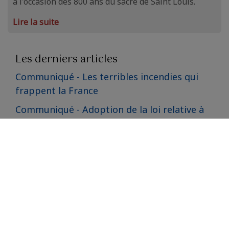
à l'occasion des 800 ans du sacre de Saint Louis.
Lire la suite
Les derniers articles
Communiqué - Les terribles incendies qui
frappent la France
Communiqué - Adoption de la loi relative à
l'aide à mourir
Voyage du comte de Paris en Angleterre sur
les traces de la famille d'Orléans en exil
800 ans du sacre de Saint Louis : interview
du comte de Paris
Le Comte de Paris aux obsèques de
Bernadette Chirac