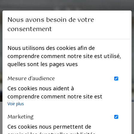
Nous avons besoin de votre
consentement
Nous utilisons des cookies afin de
comprendre comment notre site est utilisé,
quelles sont les pages vues
Mesure d'audience
Ces cookies nous aident à
comprendre comment notre site est
utilisé. Nous savons quelles pages
Voir plus
sont les plus vues, d'où viennent nos
Marketing
visiteurs. Ils sont essentiels pour
Ces cookies nous permettent de
nous afin de vous offrir la meilleure