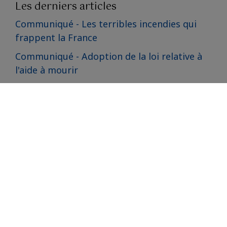
Les derniers articles
Communiqué - Les terribles incendies qui
frappent la France
Communiqué - Adoption de la loi relative à
l'aide à mourir
Voyage du comte de Paris en Angleterre sur
les traces de la famille d'Orléans en exil
800 ans du sacre de Saint Louis : interview
du comte de Paris
Le Comte de Paris aux obsèques de
Bernadette Chirac
Le Comte de Paris aux 400 ans de la Marine
Nationale
Soirée hommage à François-André Danican