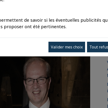
ermettent de savoir si les éventuelles publicités q
taient invités le 15 octobre 2024 à la
s proposer ont été pertinentes.
u par le roi et la reine des Belges.
Valider mes choix
Tout refu