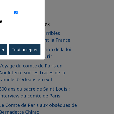
ue
Les derniers articles
Communiqué - Les terribles
incendies qui frappent la France
Communiqué - Adoption de la loi
ser
Tout accepter
relative à l'aide à mourir
Voyage du comte de Paris en
Angleterre sur les traces de la
famille d'Orléans en exil
800 ans du sacre de Saint Louis :
interview du comte de Paris
Le Comte de Paris aux obsèques de
Bernadette Chirac