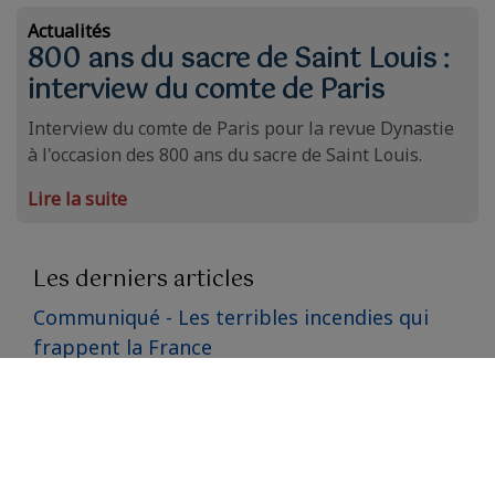
Actualités
800 ans du sacre de Saint Louis :
interview du comte de Paris
Interview du comte de Paris pour la revue Dynastie
à l'occasion des 800 ans du sacre de Saint Louis.
Lire la suite
Les derniers articles
Communiqué - Les terribles incendies qui
frappent la France
Communiqué - Adoption de la loi relative à
l'aide à mourir
Voyage du comte de Paris en Angleterre sur
les traces de la famille d'Orléans en exil