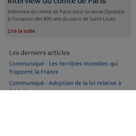
interview du comte de Paris
Interview du comte de Paris pour la revue Dynastie
à l'occasion des 800 ans du sacre de Saint Louis.
Lire la suite
Les derniers articles
Communiqué - Les terribles incendies qui
frappent la France
Communiqué - Adoption de la loi relative à
l'aide à mourir
Voyage du comte de Paris en Angleterre sur
les traces de la famille d'Orléans en exil
800 ans du sacre de Saint Louis : interview
du comte de Paris