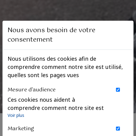
Nous avons besoin de votre
consentement
Nous utilisons des cookies afin de
comprendre comment notre site est utilisé,
quelles sont les pages vues
Mesure d'audience
Ces cookies nous aident à
comprendre comment notre site est
utilisé. Nous savons quelles pages
Voir plus
sont les plus vues, d'où viennent nos
Marketing
visiteurs. Ils sont essentiels pour