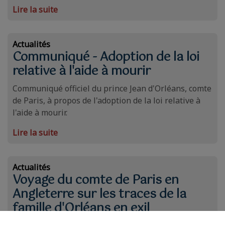
Lire la suite
Actualités
Communiqué - Adoption de la loi
relative à l'aide à mourir
Communiqué officiel du prince Jean d'Orléans, comte
de Paris, à propos de l'adoption de la loi relative à
l'aide à mourir.
Lire la suite
Actualités
Voyage du comte de Paris en
Angleterre sur les traces de la
famille d'Orléans en exil