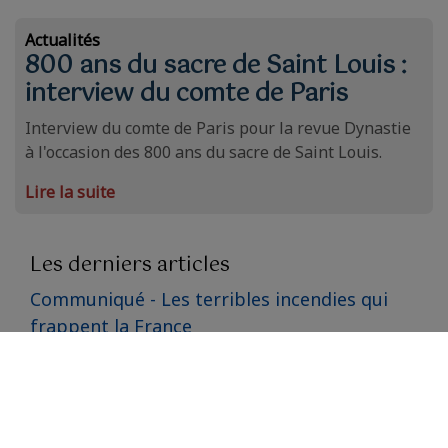
Actualités
800 ans du sacre de Saint Louis :
interview du comte de Paris
Interview du comte de Paris pour la revue Dynastie
à l'occasion des 800 ans du sacre de Saint Louis.
Lire la suite
Les derniers articles
Communiqué - Les terribles incendies qui
frappent la France
Communiqué - Adoption de la loi relative à
l'aide à mourir
Voyage du comte de Paris en Angleterre sur