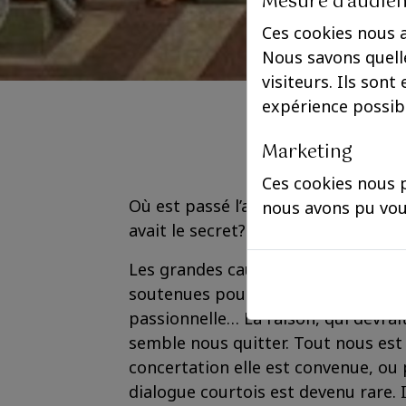
Mesure d'audie
Ces cookies nous 
Nous savons quelle
visiteurs. Ils sont
expérience possib
Marketing
Ces cookies nous p
Où est passé l’art de la conversatio
nous avons pu vou
avait le secret?
Les grandes causes de notre temps (
soutenues pour des motifs louable
passionnelle… La raison, qui devrai
semble nous quitter. Tout nous est a
concertation elle est convenue, ou
dialogue courtois est devenu rare. I