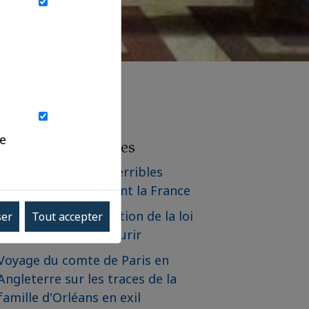
ue
Les derniers articles
Communiqué - Les terribles
incendies qui frappent la France
Communiqué - Adoption de la loi
ser
Tout accepter
relative à l'aide à mourir
Voyage du comte de Paris en
Angleterre sur les traces de la
famille d'Orléans en exil