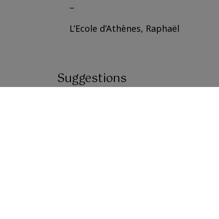
–
L’Ecole d’Athènes, Raphaël
Suggestions
Actualités
Communiqué - Les terribles
incendies qui frappent la
France
Le prince Jean d'Orléans, comte de Paris,
s'exprime à propos des incendies qui
touchent la France.
Lire la suite