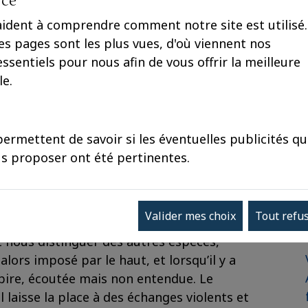
nce
aident à comprendre comment notre site est utilisé.
s pages sont les plus vues, d'où viennent nos
 essentiels pour nous afin de vous offrir la meilleure
le.
ermettent de savoir si les éventuelles publicités q
n, de la disputatio élégante dont la France
s proposer ont été pertinentes.
santé, planète, travail, égalité) souvent
Valider mes choix
Tout refu
s, ne sont plus défendues que de façon
t nous distinguer des autres espèces,
lors imposé par le haut, et lorsqu’il y a
 pire, écoutée mais non entendue. Le
l laisse la place à des échanges violents et